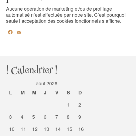
Aucune opération de marketing et/ou de profilage
automatisé n’est effectuée par notre site. C’est pourquoi
seule l’acceptation des cookies fonctionnels s’affiche.
Facebook
Email
Partager
! Calendrier !
août 2026
L
M
M
J
V
S
D
1
2
3
4
5
6
7
8
9
10
11
12
13
14
15
16